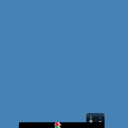
+
-
+
-